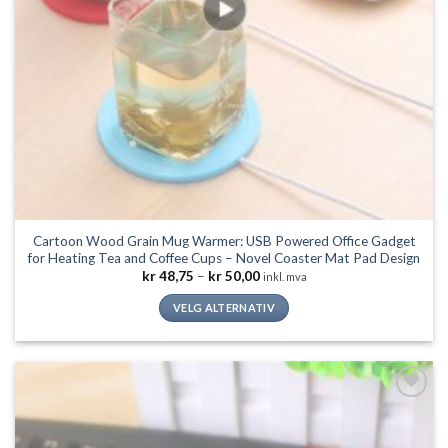
Cartoon Wood Grain Mug Warmer: USB Powered Office Gadget
for Heating Tea and Coffee Cups – Novel Coaster Mat Pad Design
Prisområde:
kr
48,75
–
kr
50,00
inkl. mva
kr 48,75
til
VELG ALTERNATIV
kr 50,00
Dette
produktet
har
flere
Legg til
varianter.
ønskeliste
Alternativene