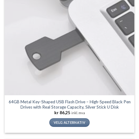
velges
på
produktsiden
64GB Metal Key-Shaped USB Flash Drive – High-Speed Black Pen
Drives with Real Storage Capacity, Silver Stick U Disk
kr
86,25
inkl. mva
VELG ALTERNATIV
Dette
produktet