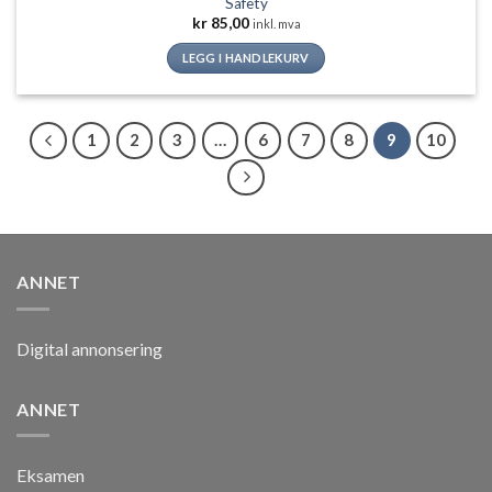
Safety
kr
85,00
inkl. mva
LEGG I HANDLEKURV
1
2
3
…
6
7
8
9
10
ANNET
Digital annonsering
ANNET
Eksamen