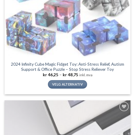
2024 Infinity Cube Magic Fidget Toy: Anti-Stress Relief, Autism
Support & Office Puzzle – Stop Stress Reliever Toy
Prisområde:
kr
46,25
–
kr
48,75
inkl. mva
kr 46,25
til
VELG ALTERNATIV
kr 48,75
Dette
produktet
har
flere
Legg til
varianter.
ønskeliste
Alternativene
kan