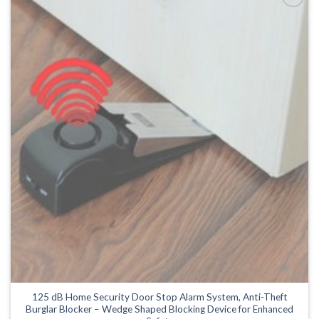
flere
Legg til
varianter.
ønskeliste
Alternativene
kan
velges
på
produktsiden
125 dB Home Security Door Stop Alarm System, Anti-Theft
Burglar Blocker – Wedge Shaped Blocking Device for Enhanced