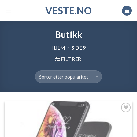
Skip
VESTE.NO
to
content
Butikk
HJEM
/
SIDE 9
FILTRER
Legg til
ønskeliste