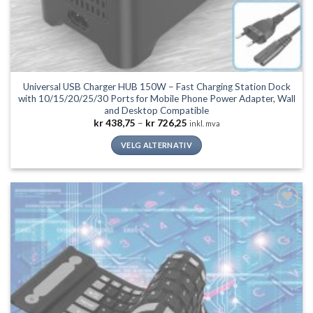
Universal USB Charger HUB 150W – Fast Charging Station Dock
with 10/15/20/25/30 Ports for Mobile Phone Power Adapter, Wall
and Desktop Compatible
Prisområde:
kr
438,75
–
kr
726,25
inkl. mva
kr 438,75
til
VELG ALTERNATIV
kr 726,25
Dette
produktet
har
flere
Legg til
varianter.
ønskeliste
Alternativene
kan
velges
på
produktsiden