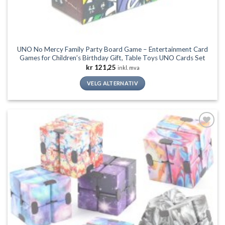
UNO No Mercy Family Party Board Game – Entertainment Card
Games for Children’s Birthday Gift, Table Toys UNO Cards Set
kr
121,25
inkl. mva
VELG ALTERNATIV
Dette
produktet
har
flere
Legg til
varianter.
ønskeliste
Alternativene
kan
velges
på
produktsiden