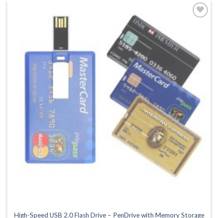
har
flere
Legg til
varianter.
ønskeliste
Alternativene
kan
velges
på
produktsiden
High-Speed USB 2.0 Flash Drive – PenDrive with Memory Storage