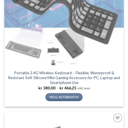
Portable 2.4G Wireless Keyboard – Flexible, Waterproof &
Resistant Soft Silicone Mini Gaming Accessory for PC, Laptop and
Smartphone Use
Prisområde:
kr
380,00
–
kr
466,25
inkl. mva
kr 380,00
til
VELG ALTERNATIV
kr 466,25
Dette
produktet
har
flere
Legg til
varianter.