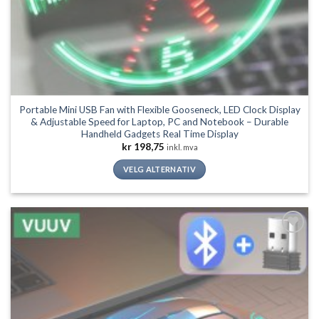
Portable Mini USB Fan with Flexible Gooseneck, LED Clock Display
& Adjustable Speed for Laptop, PC and Notebook – Durable
Handheld Gadgets Real Time Display
kr
198,75
inkl. mva
VELG ALTERNATIV
Dette
produktet
har
flere
Legg til
varianter.
ønskeliste
Alternativene
kan
velges
på