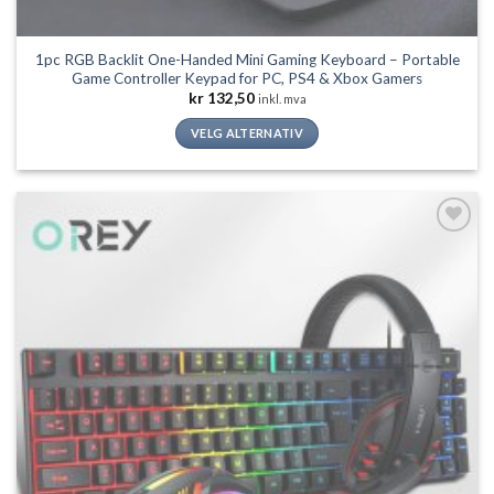
1pc RGB Backlit One-Handed Mini Gaming Keyboard – Portable
Game Controller Keypad for PC, PS4 & Xbox Gamers
kr
132,50
inkl. mva
VELG ALTERNATIV
Dette
produktet
har
flere
Legg til
varianter.
ønskeliste
Alternativene
kan
velges
på
produktsiden