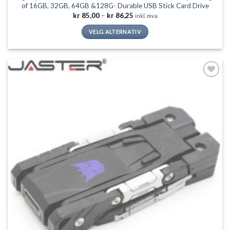
of 16GB, 32GB, 64GB &128G- Durable USB Stick Card Drive
Prisområde:
kr
85,00
–
kr
86,25
inkl. mva
kr 85,00
til
VELG ALTERNATIV
kr 86,25
Dette
produktet
har
flere
Legg til
varianter.
ønskeliste
Alternativene
kan
velges
på
produktsiden