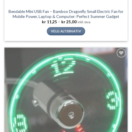
Bendable Mini USB Fan – Bamboo Dragonfly Small Electric Fan for
Mobile Power, Laptop & Computer: Perfect Summer Gadget
Prisområde:
kr
11,25
–
kr
25,00
inkl. mva
kr 11,25
til
VELG ALTERNATIV
kr 25,00
Dette
produktet
har
flere
Legg til
varianter.
ønskeliste
Alternativene
kan
velges
på
produktsiden