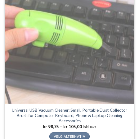
kan
velges
på
produktsiden
Universal USB Vacuum Cleaner: Small, Portable Dust Collector
Brush for Computer Keyboard, Phone & Laptop Cleaning
Accessories
Prisområde:
kr
98,75
–
kr
105,00
inkl. mva
kr 98,75
til
VELG ALTERNATIV
kr 105,00