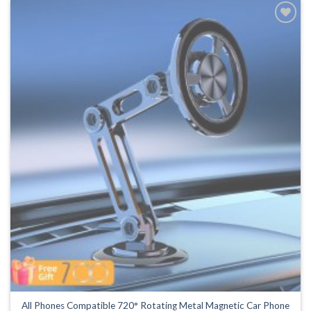
har
flere
Legg til
varianter.
ønskeliste
Alternativene
kan
velges
på
produktsiden
All Phones Compatible 720° Rotating Metal Magnetic Car Phone