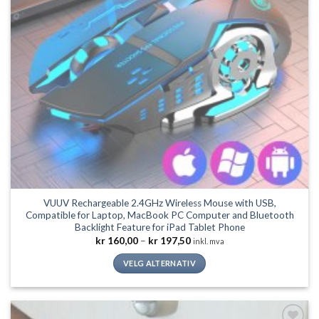
produktsiden
VUUV Rechargeable 2.4GHz Wireless Mouse with USB,
Compatible for Laptop, MacBook PC Computer and Bluetooth
Backlight Feature for iPad Tablet Phone
Prisområde:
kr
160,00
–
kr
197,50
inkl. mva
kr 160,00
til
VELG ALTERNATIV
kr 197,50
Dette
produktet
har