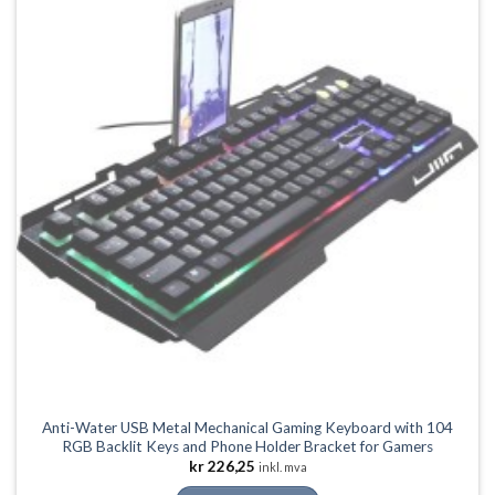
ønskeliste
Alternativene
kan
velges
på
produktsiden
Anti-Water USB Metal Mechanical Gaming Keyboard with 104
RGB Backlit Keys and Phone Holder Bracket for Gamers
kr
226,25
inkl. mva