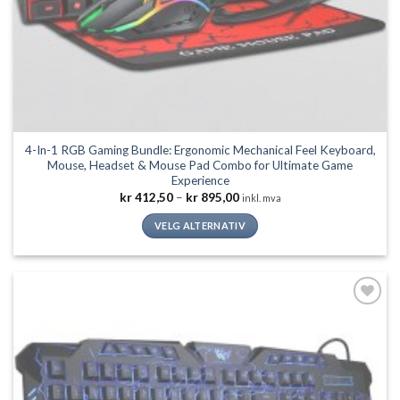
4-In-1 RGB Gaming Bundle: Ergonomic Mechanical Feel Keyboard,
Mouse, Headset & Mouse Pad Combo for Ultimate Game
Experience
Prisområde:
kr
412,50
–
kr
895,00
inkl. mva
kr 412,50
til
VELG ALTERNATIV
kr 895,00
Dette
produktet
har
flere
Legg til
varianter.
ønskeliste
Alternativene
kan
velges
på