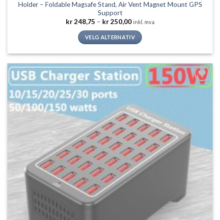
Holder – Foldable Magsafe Stand, Air Vent Magnet Mount GPS
Support
Prisområde:
kr
248,75
–
kr
250,00
inkl. mva
kr 248,75
til
VELG ALTERNATIV
kr 250,00
Dette
produktet
har
flere
Legg til
varianter.
ønskeliste
Alternativene
kan
velges
på
produktsiden