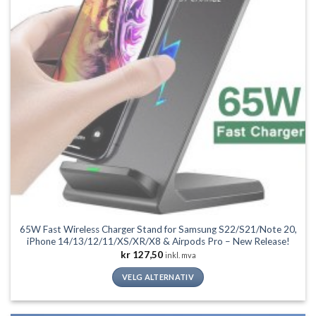
65W Fast Wireless Charger Stand for Samsung S22/S21/Note 20,
iPhone 14/13/12/11/XS/XR/X8 & Airpods Pro – New Release!
kr
127,50
inkl. mva
VELG ALTERNATIV
Dette
produktet