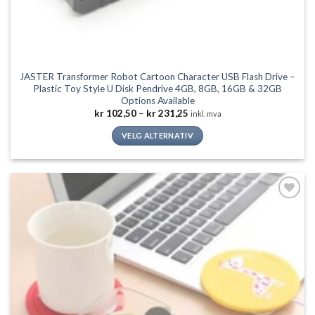
JASTER Transformer Robot Cartoon Character USB Flash Drive –
Plastic Toy Style U Disk Pendrive 4GB, 8GB, 16GB & 32GB
Options Available
Prisområde:
kr
102,50
–
kr
231,25
inkl. mva
kr 102,50
til
VELG ALTERNATIV
kr 231,25
Dette
produktet
har
flere
Legg til
varianter.
ønskeliste
Alternativene
kan
velges
på
produktsiden